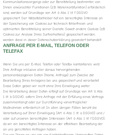
Kommunikationsvorgangs oder zur Bereitstellung bestimmter, von
Ihnen erwünschter Funktionen (z.B. Warenkorbfunktion) erforderlich
sind, werden auf Grundlage von Art. 6 Abs. 1 lit. f DSGVO
gespeichert. Der Websitebetreiber hat ein berechtigtes Interesse an
der Speicherung von Cookies zur technisch fehlerfreien und
optimierten Bereitstellung seiner Dienste. Soweit andere Cookies (z.B.
Cookies zur Analyse Ihres Surfverhaltens) gespeichert werden,
werden diese in dieser Datenschutzerklärung gesondert behandelt.
ANFRAGE PER E-MAIL, TELEFON ODER
TELEFAX
Wenn Sie uns per E-Mail, Telefon oder Telefax kontaktieren, wird
Ihre Anfrage inklusive aller daraus hervorgehenden
personenbezogenen Daten (Name, Anfrage) zum Zwecke der
Bearbeitung Ihres Anliegens bei uns gespeichert und verarbeitet.
Diese Daten geben wir nicht ohne Ihre Einwilligung weiter.
Die Verarbeitung dieser Daten erfolgt auf Grundlage von Art. 6 Abs.
1 lit. b DSGVO, sofern Ihre Anfrage mit der Erfüllung eines Vertrags
zusammenhängt oder zur Durchführung vorvertraglicher
Maßnahmen erforderlich ist. In allen übrigen Fällen beruht die
Verarbeitung auf Ihrer Einwilligung (Art. 6 Abs. 1 lit. a DSGVO) und /
oder auf unseren berechtigten Interessen (Art. 6 Abs. 1 lit. f DSGVO),
da wir ein berechtigtes Interesse an der effektiven Bearbeitung der
an uns gerichteten Anfragen haben.
Die von Ihnen an uns per von Kontaktanfragen übersandten Daten