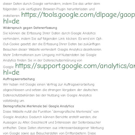
dieser Daten durch Google verhindern, indem Sie das unter dem
folgenden Link verfügbare Browser-Plugin herunterladen und
https://tools.google.com/dlpage/gaop
installieren:
hl=de
.
Widerspruch gegen Datenerfassung
Sie können die Erfassung Ihrer Daten durch Google Analytics
verhindern, indem Sie auf folgenden Link klicken. Es wird ein Opt-
Out-Cookie gesetzt, der die Erfassung Ihrer Daten bei zukünftigen
Besuchen dieser Website verhindert:
Google Analytics deaktivieren.
Mehr Informationen zum Umgang mit Nutzerdaten bei Google
Analytics finden Sie in der Datenschutzerklärung von
https://support.google.com/analytics
Google:
hl=de
.
Auftragsverarbeitung
Wir haben mit Google einen Vertrag zur Auftragsverarbeitung
abgeschlossen und setzen die strengen Vorgaben der deutschen
Datenschutzbehörden bei der Nutzung von Google Analytics
vollständig um.
Demografische Merkmale bei Google Analytics
Diese Website nutzt die Funktion “demografische Merkmale” von
Google Analytics. Dadurch können Berichte erstellt werden, die
Aussagen zu Alter, Geschlecht und Interessen der Seitenbesucher
enthalten. Diese Daten stammen aus interessenbezogener Werbung
von Google sowie aus Besucherdaten von Drittanbietern. Diese