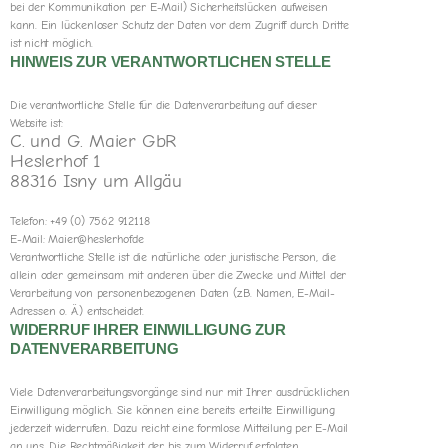
bei der Kommunikation per E-Mail) Sicherheitslücken aufweisen
kann. Ein lückenloser Schutz der Daten vor dem Zugriff durch Dritte
ist nicht möglich.
HINWEIS ZUR VERANTWORTLICHEN STELLE
Die verantwortliche Stelle für die Datenverarbeitung auf dieser
Website ist:
C. und G. Maier GbR
Heslerhof 1
88316 Isny um Allgäu
Telefon: +49 (0) 7562 912118
E-Mail: Maier@heslerhof.de
Verantwortliche Stelle ist die natürliche oder juristische Person, die
allein oder gemeinsam mit anderen über die Zwecke und Mittel der
Verarbeitung von personenbezogenen Daten (z.B. Namen, E-Mail-
Adressen o. Ä.) entscheidet.
WIDERRUF IHRER EINWILLIGUNG ZUR
DATENVERARBEITUNG
Viele Datenverarbeitungsvorgänge sind nur mit Ihrer ausdrücklichen
Einwilligung möglich. Sie können eine bereits erteilte Einwilligung
jederzeit widerrufen. Dazu reicht eine formlose Mitteilung per E-Mail
an uns. Die Rechtmäßigkeit der bis zum Widerruf erfolgten