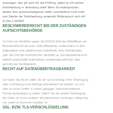
einzulegen; dies gilt auch für das Profiling, soweit es mit solcher
Direktwerbung in Verbindung steht. Wenn Sie widersprechen,
werden Ihre personenbezogenen Daten anschließend nicht mehr
zum Zwecke der Direktwerbung verwendet (Widerspruch nach Art.
21 Abs. 2 DSGVO).
BESCHWERDERECHT BEI DER ZUSTÄNDIGEN
AUFSICHTSBEHÖRDE
Im Falle von Verstößen gegen die DSGVO steht den Betroffenen ein
Beschwerderecht bei einer Aufsichtsbehörde, insbesondere in dem
Mitgliedstaat ihres gewöhnlichen Aufenthalts, ihres Arbeitsplatzes
oder des Orts des mutmaßlichen Verstoßes zu. Das Beschwerderecht
besteht unbeschadet anderweitiger verwaltungsrechtlicher oder
gerichtlicher Rechtsbehelfe.
RECHT AUF DATENÜBERTRAGBARKEIT
Sie haben das Recht, Daten, die wir auf Grundlage Ihrer Einwilligung
oder in Erfüllung eines Vertrags automatisiert verarbeiten, an sich
oder an einen Dritten in einem gängigen, maschinenlesbaren
Format aushändigen zu lassen. Sofern Sie die direkte Übertragung
der Daten an einen anderen Verantwortlichen verlangen, erfolgt dies
nur, soweit es technisch machbar ist.
SSL- BZW. TLS-VERSCHLÜSSELUNG