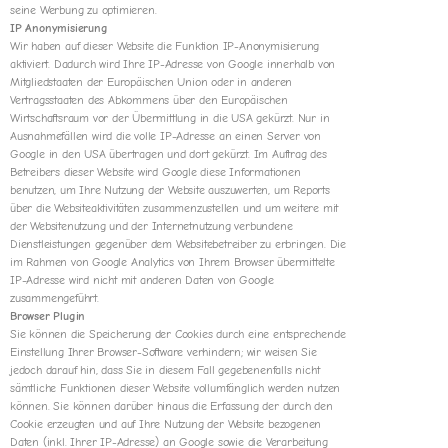
seine Werbung zu optimieren.
IP Anonymisierung
Wir haben auf dieser Website die Funktion IP-Anonymisierung
aktiviert. Dadurch wird Ihre IP-Adresse von Google innerhalb von
Mitgliedstaaten der Europäischen Union oder in anderen
Vertragsstaaten des Abkommens über den Europäischen
Wirtschaftsraum vor der Übermittlung in die USA gekürzt. Nur in
Ausnahmefällen wird die volle IP-Adresse an einen Server von
Google in den USA übertragen und dort gekürzt. Im Auftrag des
Betreibers dieser Website wird Google diese Informationen
benutzen, um Ihre Nutzung der Website auszuwerten, um Reports
über die Websiteaktivitäten zusammenzustellen und um weitere mit
der Websitenutzung und der Internetnutzung verbundene
Dienstleistungen gegenüber dem Websitebetreiber zu erbringen. Die
im Rahmen von Google Analytics von Ihrem Browser übermittelte
IP-Adresse wird nicht mit anderen Daten von Google
zusammengeführt.
Browser Plugin
Sie können die Speicherung der Cookies durch eine entsprechende
Einstellung Ihrer Browser-Software verhindern; wir weisen Sie
jedoch darauf hin, dass Sie in diesem Fall gegebenenfalls nicht
sämtliche Funktionen dieser Website vollumfänglich werden nutzen
können. Sie können darüber hinaus die Erfassung der durch den
Cookie erzeugten und auf Ihre Nutzung der Website bezogenen
Daten (inkl. Ihrer IP-Adresse) an Google sowie die Verarbeitung