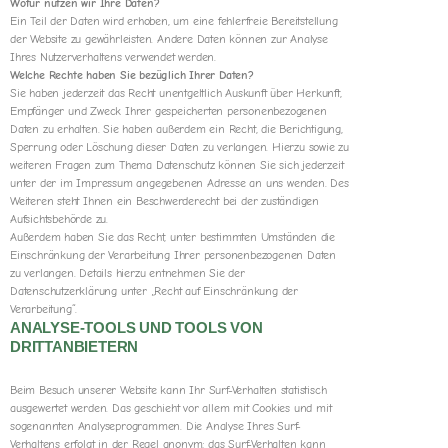
Wofür nutzen wir Ihre Daten?
Ein Teil der Daten wird erhoben, um eine fehlerfreie Bereitstellung
der Website zu gewährleisten. Andere Daten können zur Analyse
Ihres Nutzerverhaltens verwendet werden.
Welche Rechte haben Sie bezüglich Ihrer Daten?
Sie haben jederzeit das Recht unentgeltlich Auskunft über Herkunft,
Empfänger und Zweck Ihrer gespeicherten personenbezogenen
Daten zu erhalten. Sie haben außerdem ein Recht, die Berichtigung,
Sperrung oder Löschung dieser Daten zu verlangen. Hierzu sowie zu
weiteren Fragen zum Thema Datenschutz können Sie sich jederzeit
unter der im Impressum angegebenen Adresse an uns wenden. Des
Weiteren steht Ihnen ein Beschwerderecht bei der zuständigen
Aufsichtsbehörde zu.
Außerdem haben Sie das Recht, unter bestimmten Umständen die
Einschränkung der Verarbeitung Ihrer personenbezogenen Daten
zu verlangen. Details hierzu entnehmen Sie der
Datenschutzerklärung unter „Recht auf Einschränkung der
Verarbeitung“.
ANALYSE-TOOLS UND TOOLS VON
DRITTANBIETERN
Beim Besuch unserer Website kann Ihr Surf-Verhalten statistisch
ausgewertet werden. Das geschieht vor allem mit Cookies und mit
sogenannten Analyseprogrammen. Die Analyse Ihres Surf-
Verhaltens erfolgt in der Regel anonym; das Surf-Verhalten kann